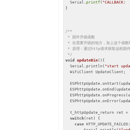
  Serial.
printf
(
"CALLBACK: 
}

/**

 * 固件升级函数

 * 在需要升级的地方，加上这个函数即可，例如setup中加的updateBin(); 

 * 原理：通过http请求获取远程固件，实现升级

 */
void
updateBin
()
{

  Serial.println(
"start upd
  WiFiClient UpdateClient;

  ESPhttpUpdate.onStart(upd
  ESPhttpUpdate.onEnd(updat
  ESPhttpUpdate.onProgress(
  ESPhttpUpdate.onError(upd
  t_httpUpdate_return ret = ESPhttpUpdate.update(UpdateClient, upUrl);

switch
(ret) {

case
 HTTP_UPDATE_FAILED
        Serial.println(
"[up