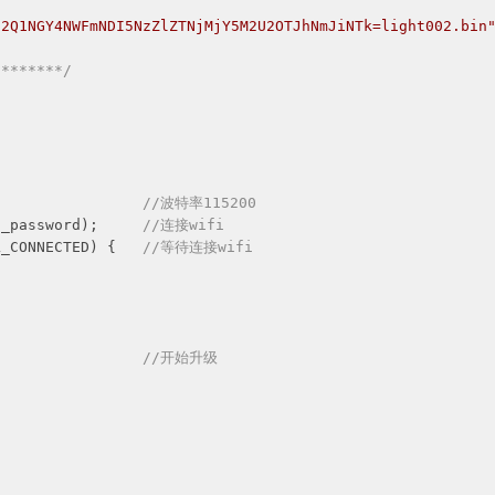
N2Q1NGY4NWFmNDI5NzZlZTNjMjY5M2U2OTJhNmJiNTk=light002.bin
********/
                 
//波特率115200
i_password);     
//连接wifi
L_CONNECTED) {   
//等待连接wifi
                 
//开始升级