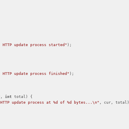
  HTTP update process started"
);

  HTTP update process finished"
);

r, 
int
 total)
{

 HTTP update process at %d of %d bytes...\n"
, cur, total)

