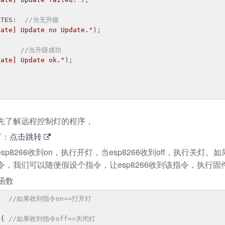
ATES:  
//当无升级
date] Update no Update."
);

      
//当升级成功
date] Update ok."
);

先了解远程控制灯的程序，
灯：
点击跳转
esp8266收到on，执行开灯，当esp8266收到off，执行关灯
，我们可以随便假设个指令，让esp8266收到该指令，执行固
函数
   
//如果收到指令on==打开灯
){ 
//如果收到指令off==关闭灯