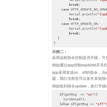
break
;

case
 HTTP_UPDATE_NO_UPD
        Serial.println(
"[up
break
;

case
 HTTP_UPDATE_OK:   
        Serial.println(
"[up
break
;

  }

}
示例二：
采用远程指令控制是否升级，可
例如通过app控制esp8266开关
app采用发送on、off的指令，当
题，我们当然也可以发生其他指令
例如收到指令update，执行升级
if
(getMsg  == 
"on"
){    
     turnOnLed();

   }
else
if
(getMsg == 
"off"