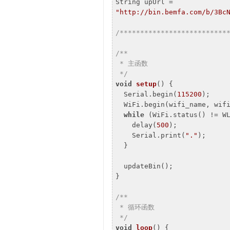
String upUrl = 
"http://bin.bemfa.com/b/3Bc
/**************************
/**

 * 主函数

 */
void
setup
()
{

  Serial.begin(
115200
);    
  WiFi.begin(wifi_name, wif
while
 (WiFi.status() != W
    delay(
500
);

    Serial.print(
"."
);

  }

  updateBin();             
}

/**

 * 循环函数

 */
void
loop
()
{
