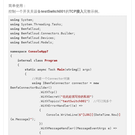
简单使用：
控制一个开关关设备
testSwitch001
的
TCP接入
完整示例。
using
using
using
using
using
using
 BemfaCloud.Models;

namespace
ConsoleApp7
{

internal
class
Program
    {

static
async
 Task 
Main
(
string
[] args
)

{

//构建一个Connector对象
using
 IBemfaConnector connector = 
new
BemfaConnectorBuilder()

                .WithTcp()

                .WithSecret(
"在此处填写你的私钥"
)

                .WithTopics(
"testSwitch001"
)  
//可订阅多个
                .WithErrorHandler((e) =>

                {

                    Console.WriteLine(
$"[LOG][
{DateTime.Now}
] 
{e.Message}
"
);

                })

                .WithMessageHandler((MessageEventArgs e) =>

                {
