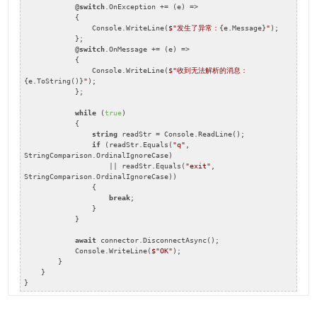
            @
switch
.OnException += (e) =>

            {

                Console.WriteLine(
$"发生了异常：
{e.Message}
"
);

            };

            @
switch
.OnMessage += (e) =>

            {

                Console.WriteLine(
$"收到无法解析的消息：
{e.ToString()}
"
);

            };

while
 (
true
)

            {

string
 readStr = Console.ReadLine();

if
 (readStr.Equals(
"q"
, 
StringComparison.OrdinalIgnoreCase)

                    || readStr.Equals(
"exit"
, 
StringComparison.OrdinalIgnoreCase))

                {

break
;

                }

            }

await
 connector.DisconnectAsync();

            Console.WriteLine(
$"OK"
);

        }

    }

}