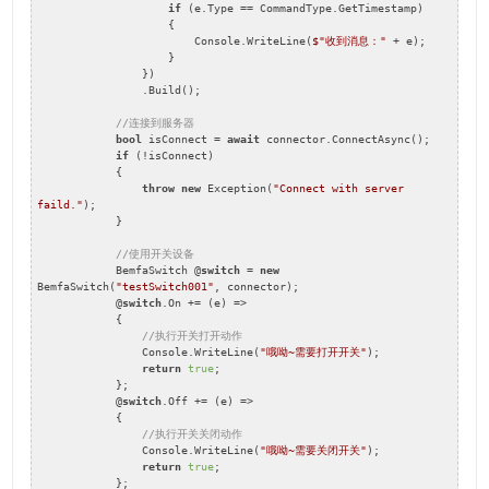
if
 (e.Type == CommandType.GetTimestamp)

                    {

                        Console.WriteLine(
$"收到消息："
 + e);

                    }

                })

                .Build();

//连接到服务器
bool
 isConnect = 
await
 connector.ConnectAsync();

if
 (!isConnect)

            {

throw
new
 Exception(
"Connect with server 
faild."
);

            }

//使用开关设备
            BemfaSwitch @
switch
 = 
new
BemfaSwitch(
"testSwitch001"
, connector);

            @
switch
.On += (e) =>

            {

//执行开关打开动作
                Console.WriteLine(
"哦呦~需要打开开关"
);

return
true
;

            };

            @
switch
.Off += (e) =>

            {

//执行开关关闭动作
                Console.WriteLine(
"哦呦~需要关闭开关"
);

return
true
;

            };
