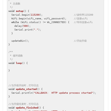
 * 主函数

 */
void
setup
()
{

  Serial.begin(
115200
);                     
//波特率115200
  WiFi.begin(wifi_name, wifi_password);     
//连接wifi
while
 (WiFi.status() != WL_CONNECTED) {   
//等待连接wifi
    delay(
500
);

    Serial.print(
"."
);

  }

  updateBin();                              
//开始升级
}

/**

 * 循环函数

 */
void
loop
()
{

}

//当升级开始时，打印日志
void
update_started
()
{

  Serial.println(
"CALLBACK:  HTTP update process started"
);

}

//当升级结束时，打印日志
void
update_finished
()
{
