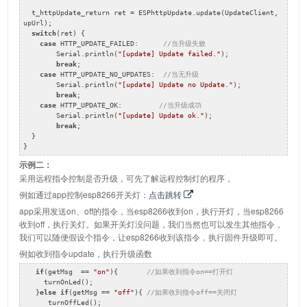
  t_httpUpdate_return ret = ESPhttpUpdate.update(UpdateClient, 
upUrl);

switch
(ret) {

case
 HTTP_UPDATE_FAILED:      
//当升级失败
        Serial.println(
"[update] Update failed."
);

break
;

case
 HTTP_UPDATE_NO_UPDATES:  
//当无升级
        Serial.println(
"[update] Update no Update."
);

break
;

case
 HTTP_UPDATE_OK:         
//当升级成功
        Serial.println(
"[update] Update ok."
);

break
;

  }

}
示例二：
采用远程指令控制是否升级，可先了解远程控制灯的程序，
例如通过app控制esp8266开关灯：
点击跳转
app采用发送on、off的指令，当esp8266收到on，执行开灯，当esp8266
收到off，执行关灯。如果开关灯没问题，我们当然也可以发生其他指令，
我们可以随便假设个指令，让esp8266收到该指令，执行固件升级即可。
例如收到指令update，执行升级函数
if
(getMsg  == 
"on"
){       
//如果收到指令on==打开灯
     turnOnLed();

   }
else
if
(getMsg == 
"off"
){ 
//如果收到指令off==关闭灯
      turnOffLed();
