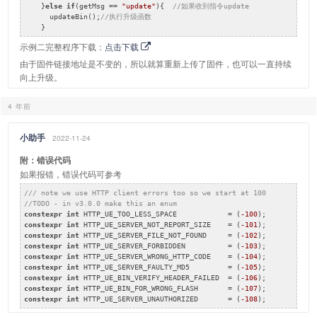
    }
else
if
(getMsg == 
"update"
){  
//如果收到指令update
      updateBin();
//执行升级函数
    }
示例二完整程序下载：
点击下载
由于固件链接地址是不变的，所以就算重新上传了固件，也可以一直持续
向上升级。
4 年前
小助手
2022-11-24
附：错误代码
如果报错，错误代码可参考
/// note we use HTTP client errors too so we start at 100
//TODO - in v3.0.0 make this an enum
constexpr
int
 HTTP_UE_TOO_LESS_SPACE            = (
-100
constexpr
int
 HTTP_UE_SERVER_NOT_REPORT_SIZE    = (
-101
constexpr
int
 HTTP_UE_SERVER_FILE_NOT_FOUND     = (
-102
constexpr
int
 HTTP_UE_SERVER_FORBIDDEN          = (
-103
constexpr
int
 HTTP_UE_SERVER_WRONG_HTTP_CODE    = (
-104
constexpr
int
 HTTP_UE_SERVER_FAULTY_MD5         = (
-105
constexpr
int
 HTTP_UE_BIN_VERIFY_HEADER_FAILED  = (
-106
constexpr
int
 HTTP_UE_BIN_FOR_WRONG_FLASH       = (
-107
constexpr
int
 HTTP_UE_SERVER_UNAUTHORIZED       = (
-108
);