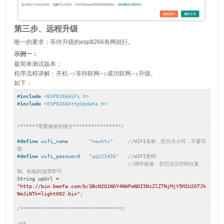
第三步、远程升级
唯一的要求：等待升级的esp8266有网就行。
示例一：
最简单测试版本：
程序流程讲解：开机-->等待联网-->成功联网-->升级。
如下：
#
include
<ESP8266WiFi.h>
#
include
<ESP8266httpUpdate.h>
/******需要修改的地方****************/
#
define
 wifi_name       
"newhtc"
//WIFI名称，区分大小写，不要写
错
#
define
 wifi_password   
"qq123456"
//WIFI密码
//固件链接，在巴法云控制台复
制、粘贴到这里即可
String upUrl = 
"http://bin.bemfa.com/b/3BcN2Q1NGY4NWFmNDI5NzZlZTNjMjY5M2U2OTJh
NmJiNTk=light002.bin"
;

/**********************************/
/**
