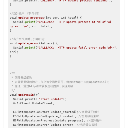
  Serial.println(
"CALLBACK:  HTTP update process finished"
);

}

//当升级中，打印日志
void
update_progress
(
int
 cur, 
int
 total)
{

  Serial.
printf
(
"CALLBACK:  HTTP update process at %d of %d 
bytes...\n"
, cur, total);

}

//当升级失败时，打印日志
void
update_error
(
int
 err)
{

  Serial.
printf
(
"CALLBACK:  HTTP update fatal error code %d\n"
, 
err);

}

/**

 * 固件升级函数

 * 在需要升级的地方，加上这个函数即可，例如setup中加的updateBin(); 

 * 原理：通过http请求获取远程固件，实现升级

 */
void
updateBin
()
{

  Serial.println(
"start update"
);    

  WiFiClient UpdateClient;

  ESPhttpUpdate.onStart(update_started);
//当升级开始时
  ESPhttpUpdate.onEnd(update_finished); 
//当升级结束时
  ESPhttpUpdate.onProgress(update_progress); 
//当升级中
  ESPhttpUpdate.onError(update_error); 
//当升级失败时