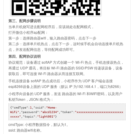
第三、配网步骤说明
当单片机烧写进去配网程序后，应该就处在配网模式，
打开微信小程序ap配网：
第一步：选择路由器wifi，输入路由器密码，点击下一步
第二步：选择单片机热点，点击下一步，这时候手机会自动连接单片机热
点，并发送配网信息，等待配网成功即可。
第四、配网协议说明
协议规范：设备通过 softAP 方式创建一个 Wi-Fi 热点，手机连接该热点，
再通过 UDP 通讯，将目标 Wi-Fi 路由器的 SSID/PSW 传递该设备，设备
获取后，即可连接 Wi-Fi 路由器从而连接互联网。
手机连接设备 softAP 热点成功后，小程序作为 UDP 客户端会连接
esp8266设备上面的 UDP 服务（默认 IP 为192.168.4.1，端口为8266）
小程序向设备的 UDP 服务，发送 路由器的 Wi-Fi 和WIFI密码，以及用户
私钥Token，JSON 格式为：
{
"cmdType"
:
1
,
"ssid"
:
"Home-
WiFi"
,
"password"
:
"abcd1234"
,
"token"
:
"xxxxxxxxxxxxxxxxxxxxxxxxxx
xxxxx"
,
"topic"
:
"light001"
}
cmdType: 小程序数据指令，默认为1。
ssid: 路由器wifi名称。