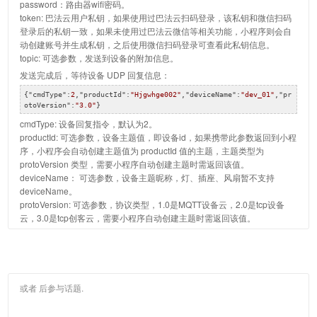
password：路由器wifi密码。
token: 巴法云用户私钥，如果使用过巴法云扫码登录，该私钥和微信扫码
登录后的私钥一致，如果未使用过巴法云微信等相关功能，小程序则会自
动创建账号并生成私钥，之后使用微信扫码登录可查看此私钥信息。
topic: 可选参数，发送到设备的附加信息。
发送完成后，等待设备 UDP 回复信息：
{
"cmdType"
:
2
,
"productId"
:
"Hjgwhge002"
,
"deviceName"
:
"dev_01"
,
"pr
otoVersion"
:
"3.0"
}
cmdType: 设备回复指令，默认为2。
productId: 可选参数，设备主题值，即设备id，如果携带此参数返回到小程
序，小程序会自动创建主题值为 productId 值的主题，主题类型为
protoVersion 类型，需要小程序自动创建主题时需返回该值。
deviceName： 可选参数，设备主题昵称，灯、插座、风扇暂不支持
deviceName。
protoVersion: 可选参数，协议类型，1.0是MQTT设备云，2.0是tcp设备
云，3.0是tcp创客云，需要小程序自动创建主题时需返回该值。
或者
后参与话题.