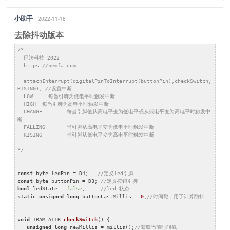
小助手
2022-11-18
去除抖动版本
/*

  巴法科技 2022

  https://bemfa.com

  attachInterrupt(digitalPinToInterrupt(buttonPin),checkSwitch, 
RISING); //设置中断

  LOW	  每当引脚为低电平时触发中断

  HIGH  每当引脚为高电平时触发中断

  CHANGE	每当引脚值从高电平变为低电平或从低电平变为高电平时触发中
断

  FALLING	当引脚从高电平变为低电平时触发中断

  RISING	当引脚从低电平变为高电平时触发中断

*/
const
 byte ledPin = D4;   
//定义led引脚
const
 byte buttonPin = D3; 
//定义按钮引脚
bool
 ledState = 
false
;     
//led 状态
static
unsigned
long
 buttonLastMillis = 
0
;
//时间戳，用于计算防抖
void
 IRAM_ATTR 
checkSwitch
()
{

unsigned
long
 newMillis = millis();
//获取当前时间戳