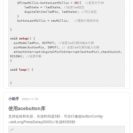
if
(newMillis-buttonLastMillis > 
30
){  
//是否大于30
        ledState = !ledState; 
//改变led状态
        digitalWrite(ledPin, ledState); 
//写入状态 
    }

    buttonLastMillis = newMillis;   
//重新计算防抖动
}

void
setup
()
{

  pinMode(ledPin, OUTPUT); 
//设置led引脚为输出引脚
  pinMode(buttonPin, INPUT); 
// 设置led引脚为输入引脚
  attachInterrupt(digitalPinToInterrupt(buttonPin),checkSwitch, 
RISING); 
//设置中断
}

void
loop
()
{

}
小助手
2022-11-18
使用acebutton库
支持短按和长按，长按时间是5秒，可自行修改buttonConfig-
>setLongPressDelay(5000);//长按时间5秒
/*
