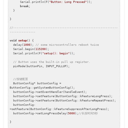
      Serial.println(F(
"Button: Long Pressed"
));

break
;

  }

}

//-------------------------------------------------------------
---------------
void
setup
()
{

  delay(
1000
); 
// some microcontrollers reboot twice
  Serial.begin(
115200
);

  Serial.println(F(
"setup(): begin"
));

// Button uses the built-in pull up register.
  pinMode(buttonPin, INPUT_PULLUP);

//按键配置
  ButtonConfig* buttonConfig = 
ButtonConfig::getSystemButtonConfig();

  buttonConfig->setEventHandler(handleEvent);

  buttonConfig->setFeature(ButtonConfig::kFeatureLongPress);

  buttonConfig->setFeature(ButtonConfig::kFeatureRepeatPress);

  buttonConfig-
>setFeature(ButtonConfig::kFeatureSuppressAfterLongPress);

  buttonConfig->setLongPressDelay(
5000
);
//长按时间5秒
}
