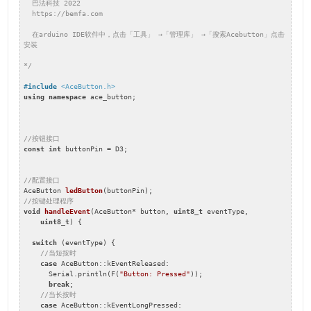
  巴法科技 2022

  https://bemfa.com

  在arduino IDE软件中，点击「工具」 →「管理库」 →「搜索Acebutton」点击
安装

*/
#
include
<AceButton.h>
using
namespace
 ace_button;

//按钮接口
const
int
 buttonPin = D3;

//配置接口
AceButton 
ledButton
(buttonPin)
//按键处理程序
void
handleEvent
(AceButton* button, 
uint8_t
 eventType,

uint8_t
)
{

switch
 (eventType) {

//当短按时
case
 AceButton::kEventReleased:

      Serial.println(F(
"Button: Pressed"
));

break
;

//当长按时
case
 AceButton::kEventLongPressed:
