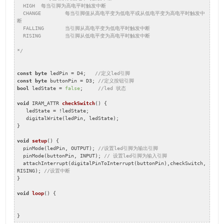
  HIGH  每当引脚为高电平时触发中断

  CHANGE	每当引脚值从高电平变为低电平或从低电平变为高电平时触发中
断

  FALLING	当引脚从高电平变为低电平时触发中断

  RISING	当引脚从低电平变为高电平时触发中断

*/
const
byte
 ledPin = D4;   
//定义led引脚
const
byte
 buttonPin = D3; 
//定义按钮引脚
bool
 ledState = 
false
;     
//led 状态
void
 IRAM_ATTR 
checkSwitch
(
) 
{

   ledState = !ledState;

   digitalWrite(ledPin, ledState);

}

void
setup
(
) 
{

  pinMode(ledPin, OUTPUT); 
//设置led引脚为输出引脚
  pinMode(buttonPin, INPUT); 
// 设置led引脚为输入引脚
  attachInterrupt(digitalPinToInterrupt(buttonPin),checkSwitch, 
RISING); 
//设置中断
}

void
loop
(
) 
{

}